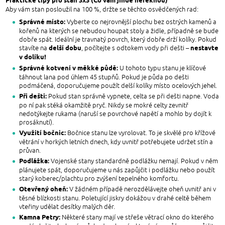
Praktické tipy pro stan 3x3 (Co vám jinde neřeknou)
Aby vám stan posloužil na 100 %, držte se těchto osvědčených rad:
Správné místo:
Vyberte co nejrovnější plochu bez ostrých kamenů a
kořenů na kterých se nebudou houpat stoly a židle, případně se bude
dobře spát. Ideální je travnatý povrch, který dobře drží kolíky. Pokud
delší dobu
nestavte
stavíte na
, počítejte s odtokem vody při dešti –
v dolíku!
Správné kotvení v měkké půdě:
U tohoto typu stanu je klíčové
táhnout lana pod úhlem 45 stupňů. Pokud je půda po dešti
podmáčená, doporučujeme použít delší kolíky místo ocelových jehel.
Při dešti:
Pokud stan správně vypnete, celta se při dešti napne. Voda
po ní pak stéká okamžitě pryč. Nikdy se mokré celty zevnitř
nedotýkejte rukama (naruší se povrchové napětí a mohlo by dojít k
prosáknutí).
Využití bočnic:
Bočnice stanu lze vyrolovat. To je skvělé pro křížové
větrání v horkých letních dnech, kdy uvnitř potřebujete udržet stín a
průvan.
Podlážka:
Vojenské stany standardně podlážku nemají. Pokud v něm
plánujete spát, doporučujeme u nás zapůjčit i podlážku nebo použít
starý koberec/plachtu pro zvýšení tepelného komfortu.
Otevřený oheň:
V žádném případě nerozdělávejte oheň uvnitř ani v
těsné blízkosti stanu. Poletující jiskry dokážou v drahé celtě během
vteřiny udělat desítky malých děr.
Kamna Petry:
Některé stany mají ve střeše větrací okno do kterého