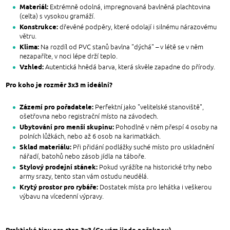
Materiál:
Extrémně odolná, impregnovaná bavlněná plachtovina
(celta) s vysokou gramáží.
Konstrukce:
dřevěné podpěry, které odolají i silnému nárazovému
větru.
Klima:
Na rozdíl od PVC stanů bavlna "dýchá" – v létě se v něm
nezapaříte, v noci lépe drží teplo.
Vzhled:
Autentická hnědá barva, která skvěle zapadne do přírody.
Pro koho je rozměr 3x3 m ideální?
Zázemí pro pořadatele:
Perfektní jako "velitelské stanoviště",
ošetřovna nebo registrační místo na závodech.
Ubytování pro menší skupinu:
Pohodlně v něm přespí 4 osoby na
polních lůžkách, nebo až 6 osob na karimatkách.
Sklad materiálu:
Při přidání podlážky suché místo pro uskladnění
nářadí, batohů nebo zásob jídla na táboře.
Stylový prodejní stánek:
Pokud vyrážíte na historické trhy nebo
army srazy, tento stan vám ostudu neudělá.
Krytý prostor pro rybáře:
Dostatek místa pro lehátka i veškerou
výbavu na vícedenní výpravy.