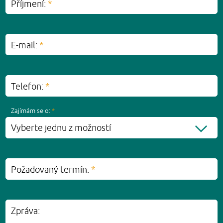
Příjmení:
*
E-mail:
*
Telefon:
*
Zajímám se o:
*
Vyberte jednu z možností
Požadovaný termín:
*
Zpráva: