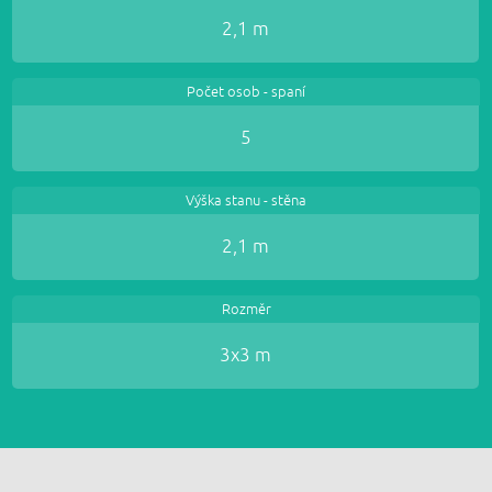
2,1 m
Počet osob - spaní
5
Výška stanu - stěna
2,1 m
Rozměr
3x3 m