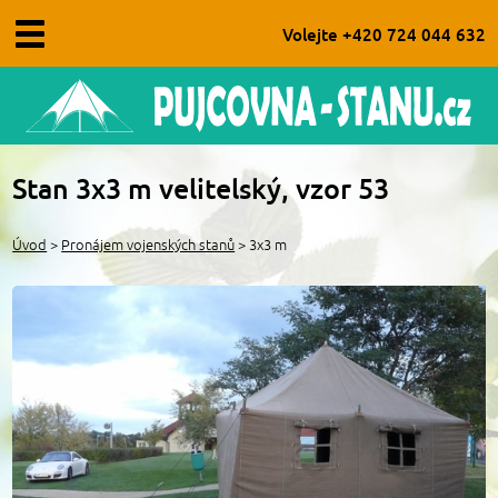
Volejte +420 724 044 632
Úvod
Stan 3x3 m velitelský, vzor 53
O nás
Úvod
>
Pronájem vojenských stanů
> 3x3 m
Obchodní podmínky
Aktuality
Kontakt
FAQ - časté dotazy
Pronájem párty stanů
Pronájem vojenských stanů
Pronájem doplňků