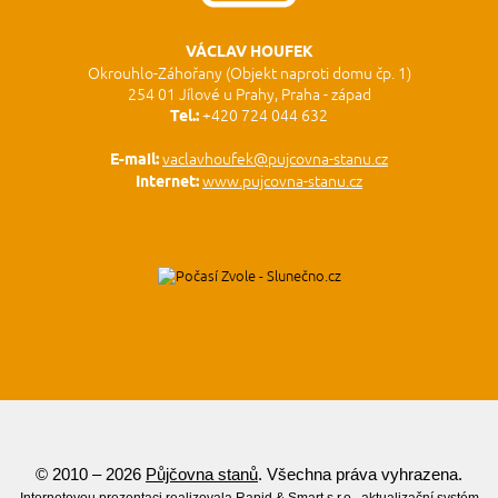
VÁCLAV HOUFEK
Okrouhlo-Záhořany (Objekt naproti domu čp. 1)
254 01 Jílové u Prahy, Praha - západ
Tel.:
+420 724 044 632
E-mail:
vaclavhoufek@pujcovna-stanu.cz
Internet:
www.pujcovna-stanu.cz
© 2010 – 2026
Půjčovna stanů
. Všechna práva vyhrazena.