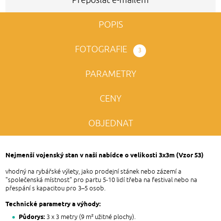
POPIS
FOTOGRAFIE
3
PARAMETRY
CENY
OBJEDNAT
Nejmenší vojenský stan v naší nabídce o velikosti 3x3m (Vzor 53)
vhodný na rybářské výlety, jako prodejní stánek nebo zázemí a
"společenská místnost" pro partu 5-10 lidí třeba na festival nebo na
přespání s kapacitou pro 3–5 osob.
Technické parametry a výhody:
Půdorys:
3 x 3 metry (9 m² užitné plochy).