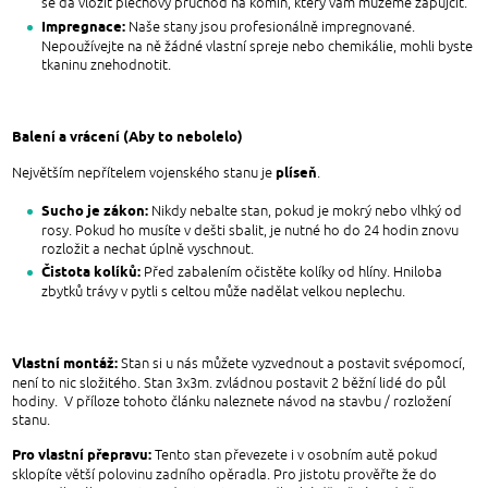
se dá vložit plechový průchod na komín, který vám můžeme zapůjčit.
Impregnace:
Naše stany jsou profesionálně impregnované.
Nepoužívejte na ně žádné vlastní spreje nebo chemikálie, mohli byste
tkaninu znehodnotit.
Balení a vrácení (Aby to nebolelo)
plíseň
Největším nepřítelem vojenského stanu je
.
Sucho je zákon:
Nikdy nebalte stan, pokud je mokrý nebo vlhký od
rosy. Pokud ho musíte v dešti sbalit, je nutné ho do 24 hodin znovu
rozložit a nechat úplně vyschnout.
Čistota kolíků:
Před zabalením očistěte kolíky od hlíny. Hniloba
zbytků trávy v pytli s celtou může nadělat velkou neplechu.
Vlastní montáž:
Stan si u nás můžete vyzvednout a postavit svépomocí,
není to nic složitého. Stan 3x3m. zvládnou postavit 2 běžní lidé do půl
hodiny. V příloze tohoto článku naleznete návod na stavbu / rozložení
stanu.
Pro vlastní přepravu:
Tento stan převezete i v osobním autě pokud
sklopíte větší polovinu zadního opěradla. Pro jistotu prověřte že do