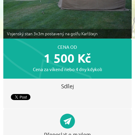
Vojenský stan 3x3m postavený na golfu Karlštejn
CENA OD
1 500 Kč
Cena za víkend nebo 4 dny kdykoli
Sdílej
Přeposlat e-mailem