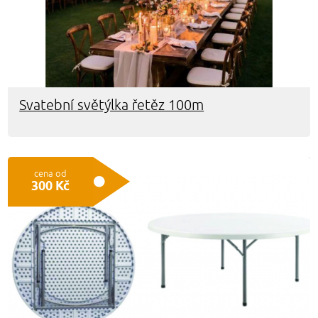
Svatební světýlka řetěz 100m
cena od
300 Kč