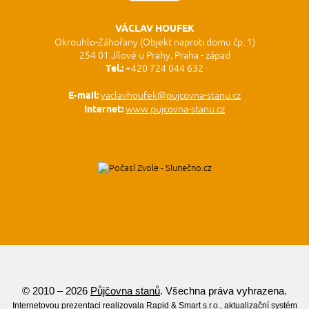
VÁCLAV HOUFEK
Okrouhlo-Záhořany (Objekt naproti domu čp. 1)
254 01 Jílové u Prahy, Praha - západ
Tel.:
+420 724 044 632
E-mail:
vaclavhoufek@pujcovna-stanu.cz
Internet:
www.pujcovna-stanu.cz
© 2010 – 2026
Půjčovna stanů
. Všechna práva vyhrazena.
Internetovou prezentaci realizovala
Rapid & Smart s.r.o.
, aktualizační systém