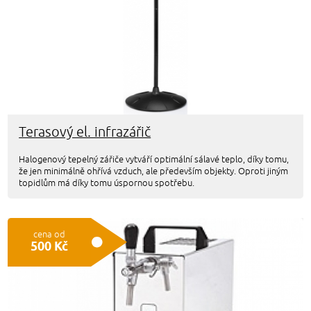
Terasový el. infrazářič
Halogenový tepelný zářiče vytváří optimální sálavé teplo, díky tomu,
že jen minimálně ohřívá vzduch, ale především objekty. Oproti jiným
topidlům má díky tomu úspornou spotřebu.
cena od
500 Kč