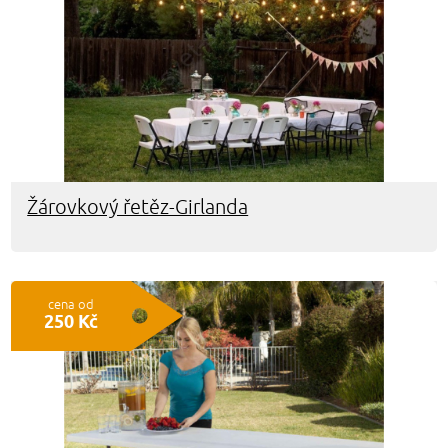
Žárovkový řetěz-Girlanda
cena od
250 Kč