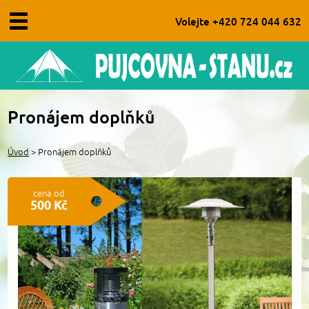
Volejte +420 724 044 632
Úvod
Pronájem doplňků
O nás
Úvod
> Pronájem doplňků
Obchodní podmínky
Aktuality
cena od
500 Kč
Kontakt
FAQ - časté dotazy
Pronájem párty stanů
Pronájem vojenských stanů
Pronájem doplňků