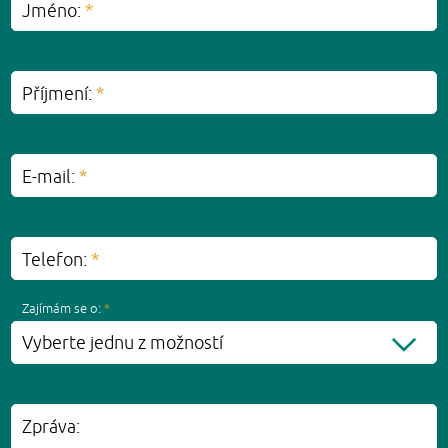
Jméno:
*
Příjmení:
*
E-mail:
*
Telefon:
*
Zajímám se o:
*
Vyberte jednu z možností
Zpráva: