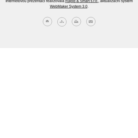
Internetovou prezentaci realizovala
Rapid & Smart s.r.o.
, aktualizační systém
WebMaker System 3.0
.