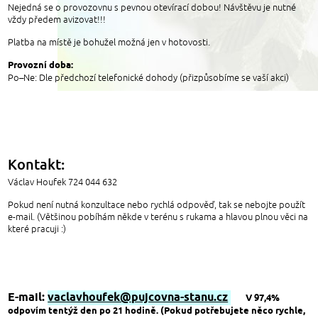
Nejedná se o provozovnu s pevnou otevírací dobou! Návštěvu je nutné
vždy předem avizovat!!!
Platba na místě je bohužel možná jen v hotovosti.
Provozní doba:
Po–Ne: Dle předchozí telefonické dohody (přizpůsobíme se vaší akci)
Kontakt:
Václav Houfek 724 044 632
Pokud není nutná konzultace nebo rychlá odpověď, tak se nebojte použít
e-mail. (Většinou pobíhám někde v terénu s rukama a hlavou plnou věci na
které pracuji :)
E-mail:
vaclavhoufek@pujcovna-stanu.cz
V 97,4%
odpovím tentýž den po 21 hodině. (Pokud potřebujete něco rychle,