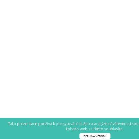
Tato prezentace používá k poskytování služeb a analýze návštěvnosti so
tohoto webu s tímto souhlasíte.
BERU NA VĚDOMÍ