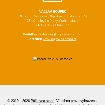
VÁCLAV HOUFEK
Okrouhlo-Záhořany (Objekt naproti domu čp. 1)
254 01 Jílové u Prahy, Praha - západ
Tel.:
+420 724 044 632
E-mail:
vaclavhoufek@pujcovna-stanu.cz
Internet:
www.pujcovna-stanu.cz
© 2010 – 2026
Půjčovna stanů
. Všechna práva vyhrazena.