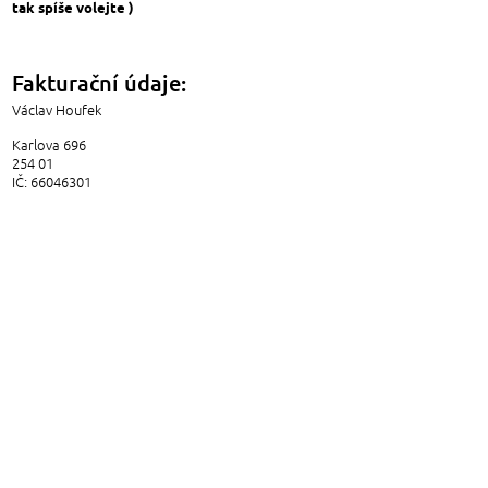
tak spíše volejte )
Fakturační údaje:
Václav Houfek
Karlova 696
254 01
IČ: 66046301