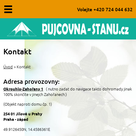
Volejte +420 724 044 632
Úvod
Kontakt
O nás
Úvod
> Kontakt
Obchodní podmínky
Adresa provozovny:
Aktuality
Okrouhlo-Zahořany 1
( nutno zadat do navigace takto dohromady jinak
Kontakt
100% skončíte v jinejch Zahořanech:)
FAQ - časté dotazy
(Objekt naproti domu čp. 1)
Pronájem párty stanů
254 01 Jílové u Prahy
Praha - západ
Pronájem vojenských stanů
49.9126450N, 14.4586361E
Pronájem doplňků