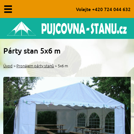
Volejte +420 724 044 632
Úvod
Párty stan 5x6 m
O nás
Úvod
>
Pronájem párty stanů
> 5x6 m
Obchodní podmínky
Aktuality
Kontakt
FAQ - časté dotazy
Pronájem párty stanů
Pronájem vojenských stanů
Pronájem doplňků