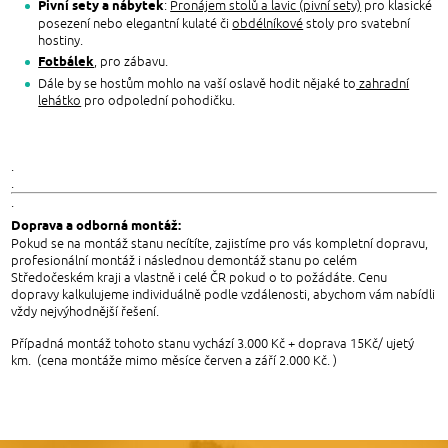
Pivní sety a nábytek
:
Pronájem stolů a lavic (pivní sety)
pro klasické
posezení nebo elegantní kulaté či
obdélníkové
stoly pro svatební
hostiny.
Fotbálek
, pro zábavu.
Dále by se hostům mohlo na vaší oslavě hodit nějaké to
zahradní
lehátko
pro odpolední pohodičku.
.
.
.
Doprava a odborná montáž:
Pokud se na montáž stanu necítíte, z
ajistíme pro vás kompletní dopravu,
profesionální montáž i následnou demontáž stanu
po celém
Středočeském kraji a vlastně i celé ČR pokud o to požádáte. Cenu
dopravy kalkulujeme individuálně podle vzdálenosti, abychom vám nabídli
vždy nejvýhodnější řešení.
Případná montáž tohoto stanu vychází 3.000 Kč + doprava 15Kč/ ujetý
km. (cena montáže mimo měsíce červen a září 2.000 Kč. )