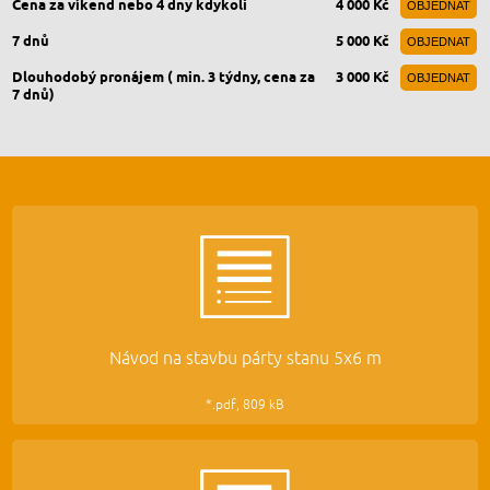
Cena za víkend nebo 4 dny kdykoli
4 000 Kč
OBJEDNAT
7 dnů
5 000 Kč
OBJEDNAT
Dlouhodobý pronájem ( min. 3 týdny, cena za
3 000 Kč
OBJEDNAT
7 dnů)
Návod na stavbu párty stanu 5x6 m
*.pdf, 809 kB