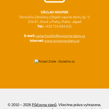
VÁCLAV HOUFEK
Okrouhlo-Záhořany (Objekt naproti domu čp. 1)
254 01 Jílové u Prahy, Praha - západ
Tel.:
+420 724 044 632
E-mail:
vaclavhoufek@pujcovna-stanu.cz
Internet:
www.pujcovna-stanu.cz
© 2010 – 2026
Půjčovna stanů
. Všechna práva vyhrazena.