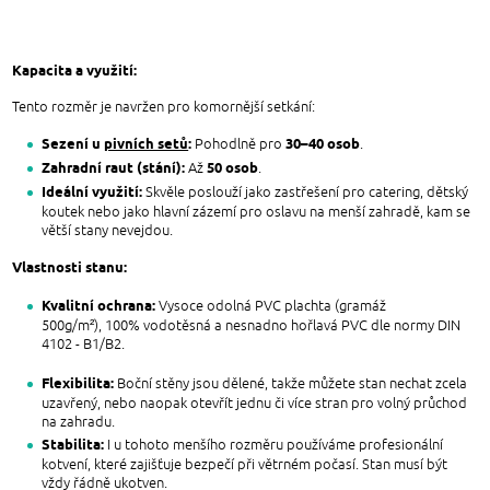
Kapacita a využití:
Tento rozměr je navržen pro komornější setkání:
Sezení u
pivních setů
:
30–40 osob
Pohodlně pro
.
Zahradní raut (stání):
50 osob
Až
.
Ideální využití:
Skvěle poslouží jako zastřešení pro catering, dětský
koutek nebo jako hlavní zázemí pro oslavu na menší zahradě, kam se
větší stany nevejdou.
Vlastnosti stanu:
Kvalitní ochrana:
Vysoce odolná PVC plachta (gramáž
500g/m²), 100% vodotěsná a nesnadno hořlavá PVC dle normy DIN
4102 - B1/B2.
Flexibilita:
Boční stěny jsou dělené, takže můžete stan nechat zcela
uzavřený, nebo naopak otevřít jednu či více stran pro volný průchod
na zahradu.
Stabilita:
I u tohoto menšího rozměru používáme profesionální
kotvení, které zajišťuje bezpečí při větrném počasí. Stan musí být
vždy řádně ukotven.