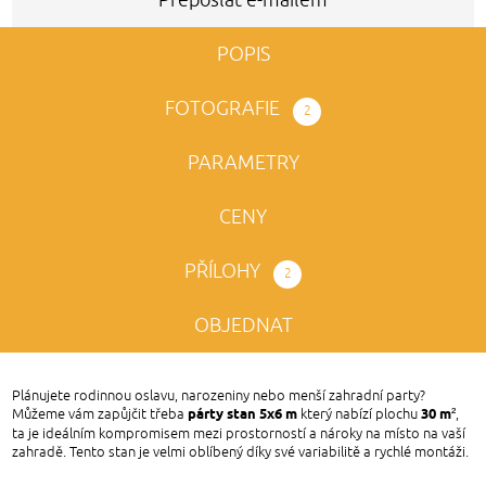
POPIS
FOTOGRAFIE
2
PARAMETRY
CENY
PŘÍLOHY
2
OBJEDNAT
Plánujete rodinnou oslavu, narozeniny nebo menší zahradní party?
párty stan 5x6 m
30 m²
Můžeme vám zapůjčit třeba
který nabízí plochu
,
ta je ideálním kompromisem mezi prostorností a nároky na místo na vaší
zahradě. Tento stan je velmi oblíbený díky své variabilitě a rychlé montáži.