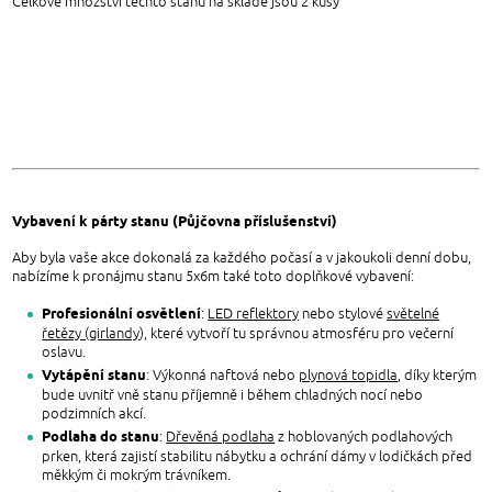
Celkové množství těchto stanů na skladě jsou 2 kusy
Vybavení k párty stanu (Půjčovna příslušenství)
Aby byla vaše akce dokonalá za každého počasí a v jakoukoli denní dobu,
nabízíme k pronájmu stanu 5x6m také toto doplňkové vybavení:
Profesionální osvětlení
:
LED reflektory
nebo stylové
světelné
řetězy (girlandy
), které vytvoří tu správnou atmosféru pro večerní
oslavu.
Vytápění stanu
: Výkonná naftová nebo
plynová topidla
, díky kterým
bude uvnitř vně stanu příjemně i během chladných nocí nebo
podzimních akcí.
Podlaha do stanu
:
Dřevěná podlaha
z hoblovaných podlahových
prken, která zajistí stabilitu nábytku a ochrání dámy v lodičkách před
měkkým či mokrým trávníkem.