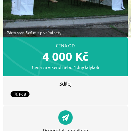
Párty stan 5x6 m s pivními sety
CENA OD
4 000 Kč
Cena za víkend nebo 4 dny kdykoli
Sdílej
Přeposlat e-mailem