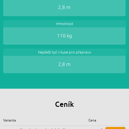
2,8 m
Hmotnost
110 kg
Nejdelší tyč v kuse pro přepravu
2,8 m
Ceník
Varianta
Cena