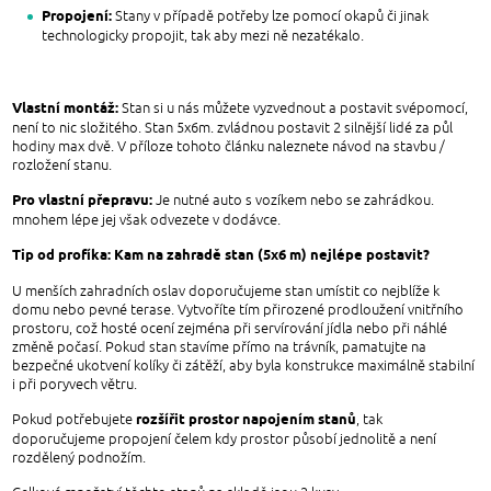
Propojení:
Stany v případě potřeby lze pomocí okapů či jinak
technologicky propojit, tak aby mezi ně nezatékalo.
Vlastní montáž:
Stan si u nás můžete vyzvednout a postavit svépomocí,
není to nic složitého. Stan 5x6m. zvládnou postavit 2 silnější lidé za půl
hodiny max dvě. V příloze tohoto článku naleznete návod na stavbu /
rozložení stanu.
Pro vlastní přepravu:
Je nutné auto s vozíkem nebo se zahrádkou.
mnohem lépe jej však odvezete v dodávce.
Tip od profíka: Kam na zahradě stan (5x6 m) nejlépe postavit?
U menších zahradních oslav doporučujeme stan umístit co nejblíže k
domu nebo pevné terase. Vytvoříte tím přirozené prodloužení vnitřního
prostoru, což hosté ocení zejména při servírování jídla nebo při náhlé
změně počasí. Pokud stan stavíme přímo na trávník, pamatujte na
bezpečné ukotvení kolíky či zátěží, aby byla konstrukce maximálně stabilní
i při poryvech větru.
rozšířit prostor napojením stanů
Pokud potřebujete
, tak
doporučujeme propojení čelem kdy prostor působí jednolitě a není
rozdělený podnožím.